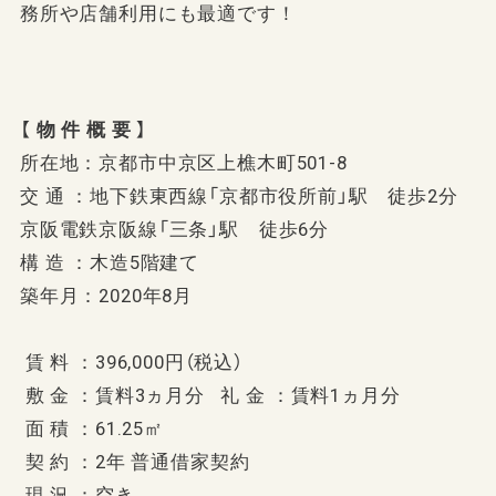
務所や店舗利用にも最適です！
【
物 件 概 要
】
所在地：京都市中京区上樵木町501-8
交 通 ：地下鉄東西線「京都市役所前」駅 徒歩2分
京阪電鉄京阪線「三条」駅 徒歩6分
構 造 ：木造5階建て
築年月：2020年8月
賃 料 ：396,000円（税込）
敷 金 ：賃料3ヵ月分 礼 金 ：賃料1ヵ月分
面 積 ：61.25㎡
契 約 ：2年 普通借家契約
現 況 ：空き