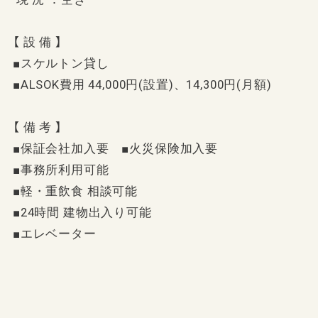
【 設 備 】
■スケルトン貸し
■ALSOK費用 44,000円(設置)、14,300円(月額)
【 備 考 】
■保証会社加入要 ■火災保険加入要
■事務所利用可能
■軽・重飲食 相談可能
■24時間 建物出入り可能
■エレベーター