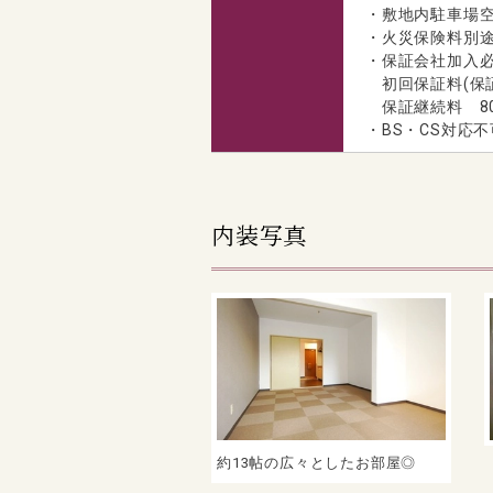
・敷地内駐車場
・火災保険料別
・保証会社加入必
初回保証料(保証
保証継続料 80
・BS・CS対応不
内装写真
約13帖の広々としたお部屋◎