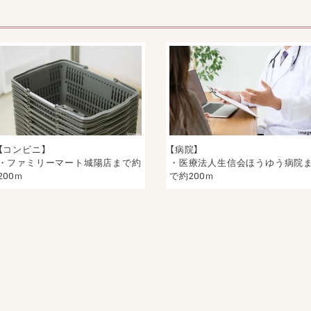
【コンビニ】
【病院】
・ファミリーマート城陽店まで約
・医療法人生信会ほうゆう病院
200ｍ
で約200ｍ