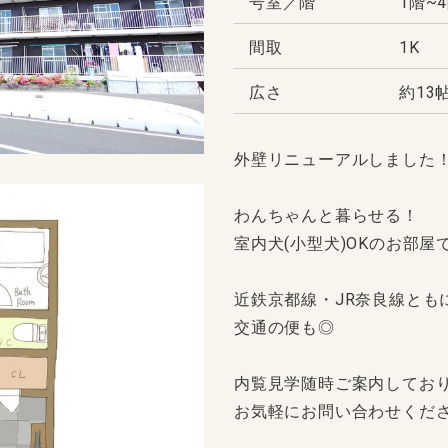
号室／階
1階~
間取
1K
広さ
約13
外壁リニューアルしました
わんちゃんと暮らせる！
室内犬(小型犬)OKのお部屋で
近鉄京都線・JR奈良線とも
交通の便も◎
内覧見学随時ご案内してお
お気軽にお問い合わせくだ