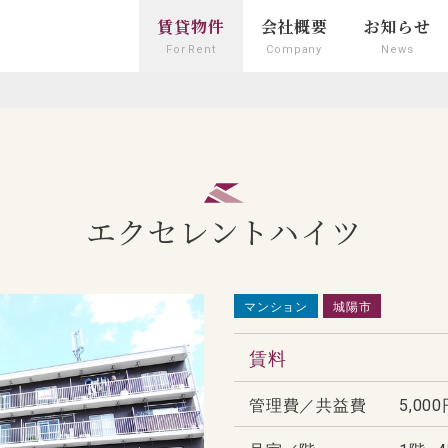
賃貸物件
会社概要
お知らせ
For Rent
Company
News
エクセレントハイツ
マンション
城陽市
賃料
管理費／
共益費
5,00