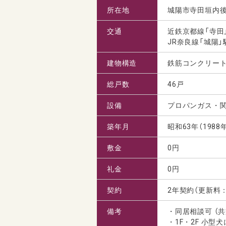
所在地
城陽市寺田垣内
交通
近鉄京都線「寺田
JR奈良線「城陽」
建物構造
鉄筋コンクリート
総戸数
46戸
設備
プロパンガス・
築年月
昭和63年（1988
敷金
0円
礼金
0円
契約
2年契約（更新料
備考
・同居相談可 （共
・1F・2F 小型