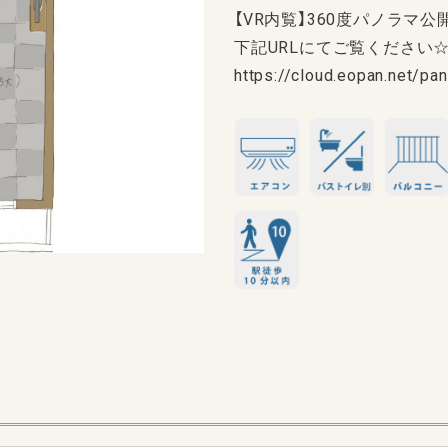
【VR内覧】360度パノラマ公
下記URLにてご覧ください
https://cloud.eopan.net/p