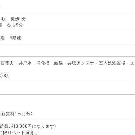
後
」駅 徒歩9分
駅 徒歩9分
造 4階建
関西電力・井戸水・浄化槽・給湯・共聴アンテナ・室内洗濯置場・エ
年）3月
：新賃料1ヵ月分）
益費が10,000円になります）
犬に限りペット飼育可