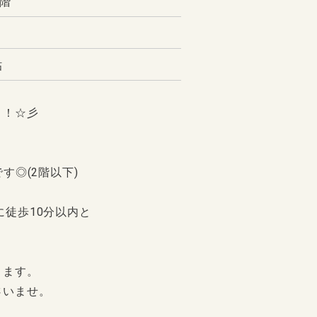
4階
帖
！！☆彡
す◎(2階以下)
に徒歩10分以内と
ります。
さいませ。