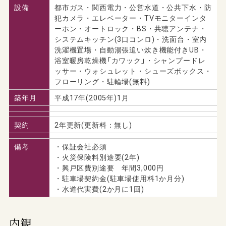
設備
都市ガス・関西電力・公営水道・公共下水・防
犯カメラ・エレベーター・TVモニターインタ
ーホン・オートロック・BS・共聴アンテナ・
システムキッチン(3口コンロ)・洗面台・室内
洗濯機置場・自動湯張追い炊き機能付きUB・
浴室暖房乾燥機「カワック」・シャンプードレ
ッサー・ウォシュレット・シューズボックス・
フローリング・駐輪場(無料)
築年月
平成17年(2005年)1月
契約
2年更新(更新料：無し)
備考
・保証会社必須
・火災保険料別途要(2年)
・興戸区費別途要 年間3,000円
・駐車場契約金(駐車場使用料1か月分)
・水道代実費(2か月に1回)
内観