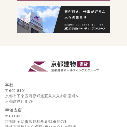
本社
〒600-8101
京都市下京区河原町通五条東入御影堂町5
京都建物ビル7F
宇治支店
〒611-0031
京都府宇治市広野町西裏92番地の3
近鉄京都線「大久保駅」東ロータリー隣接