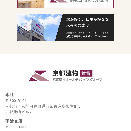
本社
〒600-8101
京都市下京区河原町通五条東入御影堂町5
京都建物ビル7F
宇治支店
〒611-0031