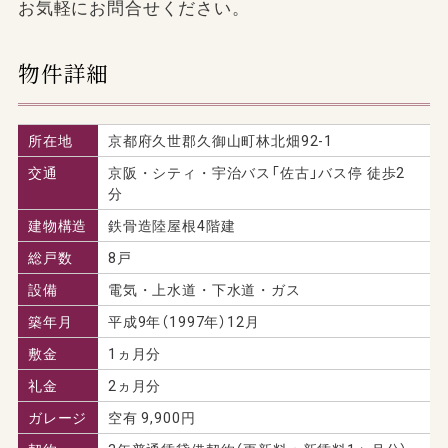
お気軽にお問合せください。
物件詳細
所在地
京都府久世郡久御山町林北畑92-1
交通
京阪・シティ・宇治バス「佐古」バス停 徒歩2
分
建物構造
鉄骨造陸屋根4階建
総戸数
8戸
設備
電気・上水道・下水道・ガス
築年月
平成9年（1997年）12月
敷金
1ヵ月分
礼金
2ヵ月分
ガレージ
空有 9,900円