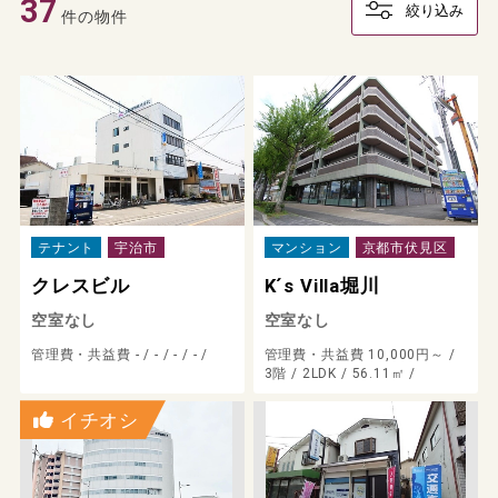
37
絞り込み
件の物件
テナント
宇治市
マンション
京都市伏見区
クレスビル
K´s Villa堀川
空室なし
空室なし
管理費・共益費 - /
- /
- /
- /
管理費・共益費 10,000円～ /
3階 /
2LDK /
56.11㎡ /
イチオシ