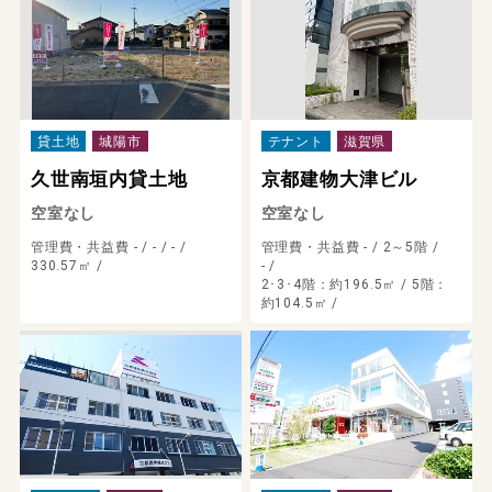
貸土地
城陽市
テナント
滋賀県
久世南垣内貸土地
京都建物大津ビル
空室なし
空室なし
管理費・共益費 - /
- /
- /
管理費・共益費 - /
2～5階 /
330.57㎡ /
- /
2･3･4階：約196.5㎡ / 5階：
約104.5㎡ /