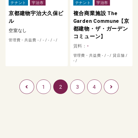
テナント
宇治市
テナント
宇治市
京都建物宇治大久保ビ
複合商業施設 The
ル
Garden Commune 【京
都建物・ザ・ガーデン
空室なし
コミューン】
管理費・共益費 - /
- /
- /
- /
賃料：
-
管理費・共益費 - /
- /
貸店舗 /
- /
1
2
3
4