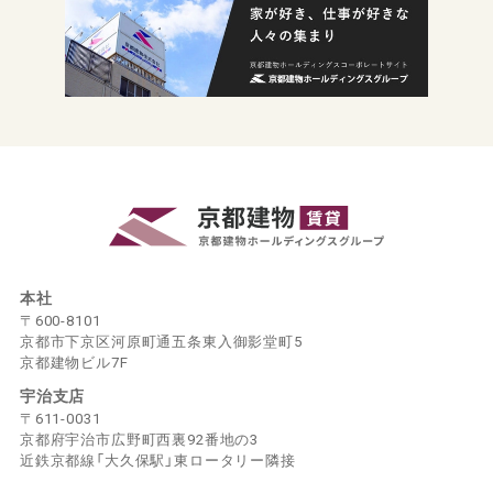
本社
〒600-8101
京都市下京区河原町通五条東入御影堂町5
京都建物ビル7F
宇治支店
〒611-0031
京都府宇治市広野町西裏92番地の3
近鉄京都線「大久保駅」東ロータリー隣接