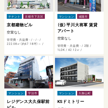
テナント
京都市下京区
マンション
城陽市
京都建物ビル
（仮）平川大将軍 賃貸
アパート
空室なし
空室なし
管理費・共益費 - /
- /
- /
222.08㎡（約67.18坪）～ /
管理費・共益費 - /
2階 /
1LDK /
42.12㎡ /
マンション
宇治市
マンション
久御山町
レジデンス大久保駅前
KSドミトリー
ビル