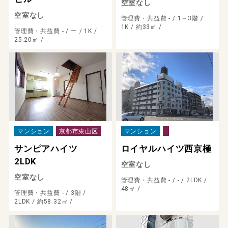
空室なし
空室なし
管理費・共益費 - /
1～3階 /
1K /
約33㎡ /
管理費・共益費 - /
ー /
1K /
25.20㎡ /
マンション
京都市東山区
マンション
サンピアハイツ
ロイヤルハイツ西京極
2LDK
空室なし
空室なし
管理費・共益費 - /
- /
2LDK /
48㎡ /
管理費・共益費 - /
3階 /
2LDK /
約58.32㎡ /